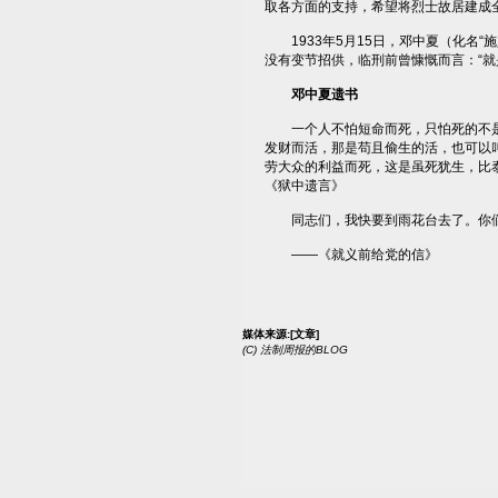
取各方面的支持，希望将烈士故居建成
1933年5月15日，邓中夏（化名“
没有变节招供，临刑前曾慷慨而言：“就
邓中夏遗书
一个人不怕短命而死，只怕死的不是
发财而活，那是苟且偷生的活，也可以
劳大众的利益而死，这是虽死犹生，比
《狱中遗言》
同志们，我快要到雨花台去了。你们
——《就义前给党的信》
媒体来源:
[文章]
(C)
法制周报的BLOG