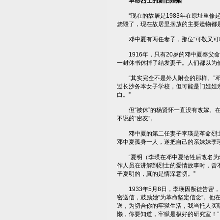
革命烈士的新旧婚姻
“现在的故居是1983年在原址重修起
烧毁了，现在故居里摆放的主要遗物都
邓中夏有两任妻子，那位“可敬又可叹
1916年，只有20岁的邓中夏奉父命
一封休书休掉了结发妻子。人们都以为
“其实完全不是外人附会的那样。”邓
过长沙务本女子学校，但可能是门娃娃
白。”
但“被休”的杨贤怀一直没有改嫁。在
不说的“密友”。
邓中夏的第二任妻子李瑛是革命烈士
邓中夏孤身一人，遂把自己的亲妹妹李
“夏明（李瑛在邓中夏牺牲后改名为李
作人员在讲解到烈士的爱情故事时，曾
子夏明的，真的是情深意切。”
1933年5月8日，李瑛因叛徒告密
密送信，鼓励她“为革命坚定信念”。他
送，为切合你的牢狱生活，我当托人买
懒，你要知道，牢狱是极好的研究室！”