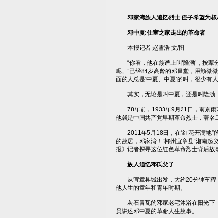
邓家湾族人追忆烈士 侄子希望为叔
邓中夏:仕宦之家走出的革命者
本报记者 赵雪浩 文/图
“你看，他在族谱上叫‘隆渤’，按辈
呢。”已经84岁高龄的邓昌堂，用颤微
面的人总是‘中夏、中夏’的叫，很少有人
其实，无论是叫中夏，还是叫隆渤，
78年前，1933年9月21日，南京
他就是中国共产党早期革命烈士，著名
2011年5月18日，在“红花开满地
的故居，邓家湾！”郴州宜章县“湘南起
报》记者探寻这位红色革命烈士背后故
族人追忆邓氏父子
从宜章县城出发，大约20分钟车程，
他人生的童年和青年时期。
灰石青瓦的邓家老宅沐浴在阳光下，
员讲述邓中夏的革命人生故事。