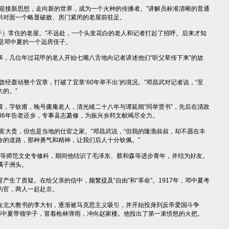
接新思想，走向新的世界，成为一个火种的传播者。”讲解员标准清晰的普通
斜对面一个略显破败、房门紧闭的老屋前驻足。
子）常住的老屋。”不远处，一个头发花白的老人和记者打起了招呼。后来才知
是邓中夏的一个远房侄子。
几位年过花甲的老人开始七嘴八舌地向记者讲述他们“听父辈传下来”的故
轰动整个宜章，打破了宜章‘60年举不出’的境况。”邓昌武对记者说，“至
的。”
字钦甫，晚号庸庵老人，清光绪二十八年与谭延闿“同举贤书”，先后在清政
36年告老还乡，专事县志纂修，为振兴乡邦文献竭尽全力。
大贵，但也是当地的仕宦之家。”邓昌武说，“但我的隆渤叔叔，却不愿在丰
命的道路，那种勇气和精神，让我们后人十分钦佩。”
高等师范文史专修科，期间他结识了毛泽东、蔡和森等进步青年，并结为好友。
橘子洲头。
了质疑。在给父亲的信中，频繁提及“自由”和“革命”。1917年，邓中夏考
为官，两人一起赴京。
北大教书的李大钊，逐渐被马克思主义吸引，并开始投身到反帝爱国斗争
岁的邓中夏带领学子，冒着枪林弹雨，冲向赵家楼。他投出了第一束愤怒的火把。