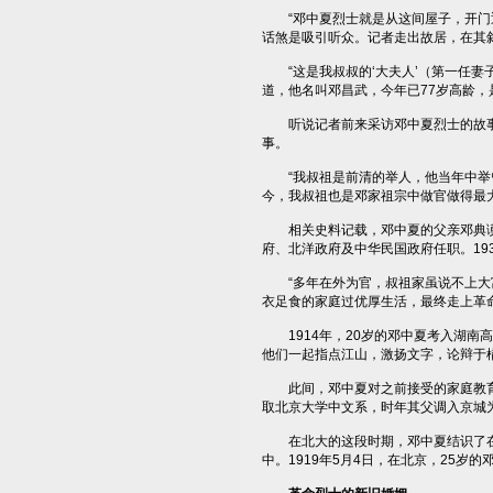
“邓中夏烈士就是从这间屋子，开门迎
话煞是吸引听众。记者走出故居，在其
“这是我叔叔的‘大夫人’（第一任妻
道，他名叫邓昌武，今年已77岁高龄，
听说记者前来采访邓中夏烈士的故事，
事。
“我叔祖是前清的举人，他当年中举曾经
今，我叔祖也是邓家祖宗中做官做得最大
相关史料记载，邓中夏的父亲邓典谟，
府、北洋政府及中华民国政府任职。19
“多年在外为官，叔祖家虽说不上大富
衣足食的家庭过优厚生活，最终走上革
1914年，20岁的邓中夏考入湖南
他们一起指点江山，激扬文字，论辩于
此间，邓中夏对之前接受的家庭教育产生
取北京大学中文系，时年其父调入京城
在北大的这段时期，邓中夏结识了在
中。1919年5月4日，在北京，25