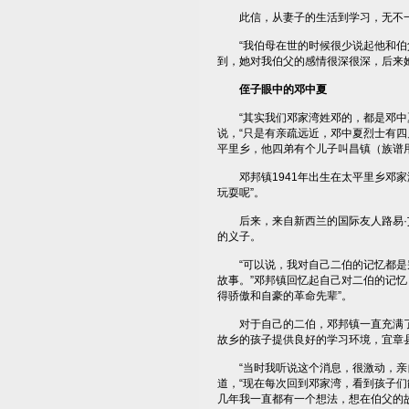
此信，从妻子的生活到学习，无不一
“我伯母在世的时候很少说起他和伯父
到，她对我伯父的感情很深很深，后来
侄子眼中的邓中夏
“其实我们邓家湾姓邓的，都是邓中夏
说，“只是有亲疏远近，邓中夏烈士有
平里乡，他四弟有个儿子叫昌镇（族谱
邓邦镇1941年出生在太平里乡邓家
玩耍呢”。
后来，来自新西兰的国际友人路易·艾
的义子。
“可以说，我对自己二伯的记忆都是别
故事。”邓邦镇回忆起自己对二伯的记忆
得骄傲和自豪的革命先辈”。
对于自己的二伯，邓邦镇一直充满了深
故乡的孩子提供良好的学习环境，宜章
“当时我听说这个消息，很激动，亲自
道，“现在每次回到邓家湾，看到孩子
几年我一直都有一个想法，想在伯父的