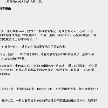
邓家湾的老人们追忆邓中夏.
叔塑铜像
分算，他是我的叔叔，他的爷爷和我的爷爷是一母同胞的兄弟，还没出五服
微的手翻开厚厚的《邓氏族谱》，指着一页向《法制周报》记者激动地说，“外
知道在族谱上他叫‘邓隆渤’。”
他都是一位在中共党史中有着重要地位的革命烈士。
雨花台，他留下一句“伫看十年后，红花开满地”的诗句后英勇就义，是年39岁。
工人运动领袖邓中夏。
”的湖南宜章，中巴车在群山连绵的骑田岭内一路奔驰。“看，前面就到了邓中夏
义纪念馆”的一名解说员对着车上的游客开始了解说工作，也拉开了《法制周
事的帷幕。
就到了背山面溪的邓家湾。1894年10月，邓中夏出生于此，并在这里度过了
安静伫立。一群由宜章县各单位的离退休老干部组成的旅游团来此，听讲解