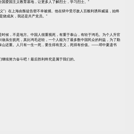
全国爱国主义教育基地，让更多人了解烈士，学习烈士。”
施义”）在上海由叛徒告密不幸被捕。他在狱中受尽敌人百般利诱和威逼，始终
是烧成灰，我还是共产党员。”
时候，不是地方。中国人很重视死，有重于泰山，有轻于鸿毛。为个人升官
叫做虽生犹死，真比鸿毛还轻，一个人能为了最多数中国民众的利益，为了勤
泰山还重。人只有一生一死，要生得有意义，死得有价值。——邓中夏遗书
继续努力奋斗吧！最后胜利终究是属于我们的。