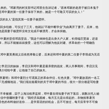
来的。”邓家湾的村支部书记邓里生告诉记者，“原来邓家的老房子被日本鬼子
是邓中夏的第一任妻子保存下来的，她是一个可敬又可叹的女人！”
的女人”是指其第一任妻子杨贤怀。
回乡结婚，可仅过了三天，他就以“不能中断学业”为由离开了妻子。后来，他
他是因妻子杨贤怀没有文化或不够漂亮，才会休掉她。
中夏的堂侄邓昌堂说，“我这个婶婶也是出身大户人家，长得端庄贤淑，还读
亲，所以不能被叔叔接受，这也可以理解为他反封建、求革命的一个明确告
邓中夏英勇就义后依然孝敬公婆，后来还和邓中夏的第二任妻子李瑛成为无话
李启汉的妹妹，李启汉和邓中夏是最亲密的战友，两人共事期间，李启汉见
瑛介绍给中夏，让他做了自己的妹夫。
夏明）和邓中夏烈士可谓真正的革命伴侣，红色夫妻。”邓中夏故居的一名工
不无感慨地说，“我们现在能看到的关于邓中夏的书信，很大一部分都是写给妻
，不幸被捕，囚于上海法租界监狱，邓中夏在得知妻子的下落后，就数次托人秘
在信中曾嘱咐妻子道：“我经济虽困难，每月五元是出得起的，衣物按寒暑另
暗色的布料做好送你……是学英语的好机会，且不可放过，每天应常学不可偷