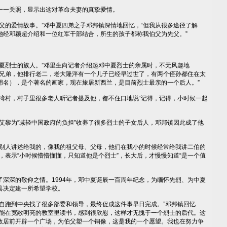
一关照，显示出这对革命夫妻的真挚爱情。
的爱情故事。”邓中夏四弟之子邓邦镇深情地回忆，“但我从很多途径了解
她经邓颖超介绍和一位红军干部结合，所生的孩子都称我伯父为先父。”
烈士的族人。”邓里生向记者介绍起邓中夏烈士的亲属时，不无风趣地
四兄弟，他排行老二，老大隆泮有一个儿子已经早过世了，有两个侄孙都住在太
用名），是个著名的画家，现在旅居新西兰，是目前烈士最亲的一个后人。”
湾村，村子里很多老人听记者提及他，都不住口地说“记得，记得，小时候一起
黎为“减轻中国政府的负担”收养了很多烈士的子女后人，邓邦镇因此成了他
人讲述给我的，像我的祖父母、父母，他们在我小的时候经常给我讲二伯的
，表示“小时候懵懵懂懂，只知道他是个烈士”，长大后，才慢慢知道“是一个值
深的敬仰之情。1994年，邓中夏诞辰一百周年纪念，为缅怀先烈、为中夏
县决定建一所希望学校。
跑到中央找了很多部委和领导，最终促成这件事早日完成。”邓邦镇回忆
们能在宽敞明亮的教室里读书，感到很欣慰，这样才无愧于一个烈士的后代。这
故居前开辟一个广场，为伯父塑一个铜像，这是我的一个愿望。我也在努力争