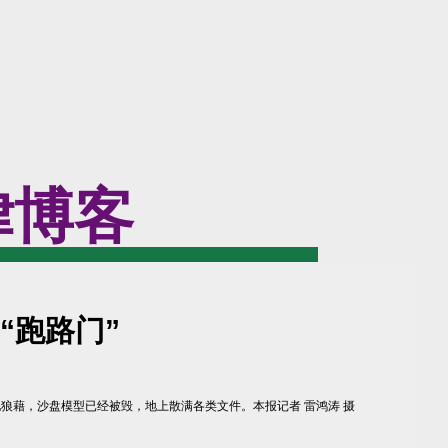
律博客
“跑路门”
狼藉，沙盘模型已经被毁，地上散满各类文件。本报记者 雷鸿涛 摄