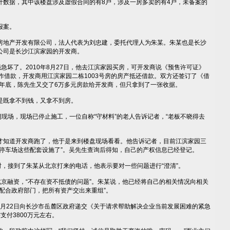
据，其中该楼盘涉及虚假合同的有8户，涉及一房多卖的有4户，未备案的
报案。
地产开发有限公司，法人代表为刘忠建，委托代理人为朱某。朱某也是长沙
公司是长沙江滨家园的开发商。
坏了。2010年8月27日，他去江滨家园买房，可开发商说《预售许可证》
作借款，开发商用江滨家园二栋1003号房的房产抵还借款。双方还签订了《借
1年底，陈先生又交了6万多元房款给开发商，但只拿到了一张收据。
既拿不到钱，又拿不到房。
现场，现场已停止施工，一位自称“守材料”的老人告诉记者，“老板不晓得去
知道开发商跑了，他于是来到楼盘现场看看。他告诉记者，目前江滨家园三
、停车场这些配套设施了”。吴先生查询后得知，自己的产权信息已经登记。
，接到了朱某从北京打来的电话，他表示要对一些问题进行“澄清”。
京融资，“不存在资不抵债的问题”。朱某说，他已经将自己的相关情况向相关
配合政府部门，把所有资产交出来重组”。
1月22日向长沙市岳麓区政府递交《关于请求帮助解决企业当前发展困难的紧急
支付3800万元左右。