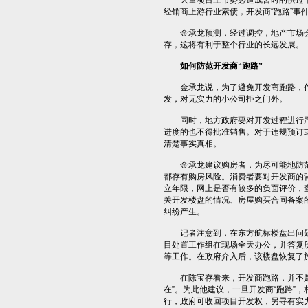
大量项目上市势必造成暂时的供过于
经销商上游行业索债，开发商“跑路”事
金承龙预测，经过调控，地产市场会
存，这将有利于整个行业的长远发展。
如何防范开发商“跑路”
金承龙说，为了避免开发商跑路，作
发，对无实力的小公司拒之门外。
同时，地方政府要对开发过程进行严
进度的也不得批准销售。对于违规预订
清楚事实真相。
金承龙建议购房者，为尽可能地防范
都存有购房风险。消费者要对开发商的
立年限，网上是否有较多的负面评价，
关开发楼盘的情况、房屋购买合同备案
纠纷产生。
记者注意到，在东方航标楼盘出问题
目处置工作组在现场全天办公，并答复
等工作。在政府介入后，该楼盘恢复了
在陈宝存看来，开发商跑路，并不是真
在”。为此他建议，一旦开发商“跑路”
行，政府可收回项目开发权，另寻有实