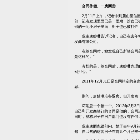
合同作假、一房两卖
2月11日上午，记者来到麓山里佳园
部，记者发现里面已是一团糟：沙盘已
部的一间小房子里面，柜子也已被打烂
业主唐妙琳告诉记者，自己在去年将
发商有限公司。
在签合同时，她发现自己所签合同是打
是这样的。”
奇怪的是，签合同后，唐妙琳办理的房
别担心。”
2011年12月31日是合同约定的交房
息。
期间，唐妙琳准备退房。但开发商一
坏消息一个接一个。2012年2月3日
自己和开发商签订的合同是假的，合同
同时，整栋房子在房产部门也没有任何
业主唐丽也很郁闷。她于去年9月花了
知，自己买的这套房子在前几个月已被一