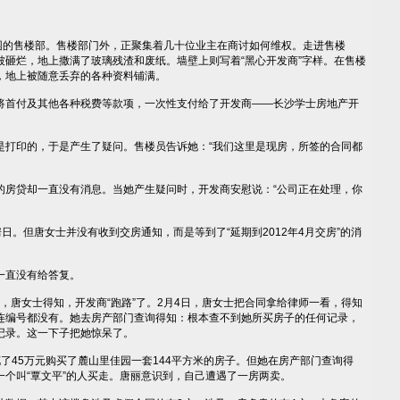
的售楼部。售楼部门外，正聚集着几十位业主在商讨如何维权。走进售楼
被砸烂，地上撒满了玻璃残渣和废纸。墙壁上则写着“黑心开发商”字样。在售楼
，地上被随意丢弃的各种资料铺满。
首付及其他各种税费等款项，一次性支付给了开发商——长沙学士房地产开
印的，于是产生了疑问。售楼员告诉她：“我们这里是现房，所签的合同都
贷却一直没有消息。当她产生疑问时，开发商安慰说：“公司正在处理，你
日。但唐女士并没有收到交房通知，而是等到了“延期到2012年4月交房”的消
直没有给答复。
，唐女士得知，开发商“跑路”了。2月4日，唐女士把合同拿给律师一看，得知
连编号都没有。她去房产部门查询得知：根本查不到她所买房子的任何记录，
记录。这一下子把她惊呆了。
45万元购买了麓山里佳园一套144平方米的房子。但她在房产部门查询得
个叫“覃文平”的人买走。唐丽意识到，自己遭遇了一房两卖。