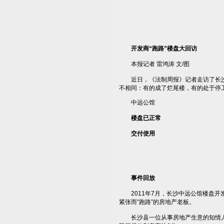
开发商“跑路”楼盘大回访
本报记者 雷鸿涛 文/图
近日，《法制周报》记者走访了长沙涉
不相同：有的成了烂尾楼，有的处于停
中远公馆
楼盘已正常
交付使用
事件回放
2011年7月，长沙中远公馆楼盘开发
紧张而“跑路”的房地产老板。
长沙县一位从事房地产生意的知情人士