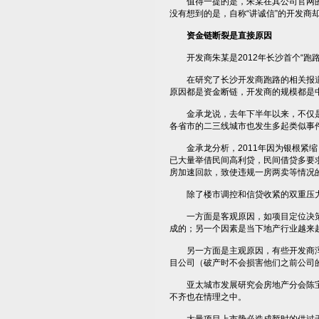
值得一提的是，朱某在其公司官网的一
没有想到的是，自称“讲诚信”的开发商却
资金链断裂是直接原因
开发商朱某是2012年长沙首个“跑路
在研究了长沙开发商跑路的相关报道
原因都是资金断链，开发商的规模都是
金承龙说，去年下半年以来，不仅是长
各省市的二三线城市也发生多起类似事
金承龙分析，2011年因为银根紧缩
已大量举借民间高利贷，民间借贷多要
房加速回款，致使违规一房两卖等情况
除了楼市调控和信贷收紧的双重压力，
一方面是客观原因，如项目定位决策
成的；另一个因素是当下地产行业越来
另一方面是主观原因，有些开发商浑
目公司（破产时不会损害他们之前公司
亚太城市发展研究会房地产分会陈宝
不齐也在情理之中。