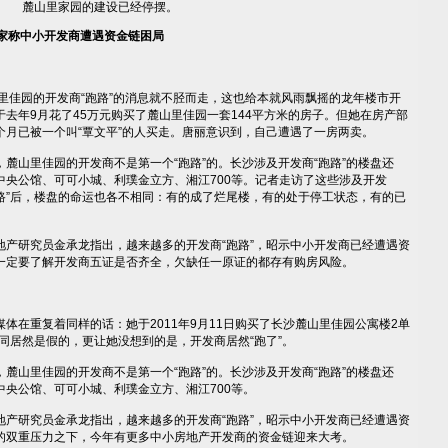
麓山里家园的建设已经停摆。
家称中小开发商遭遇资金链困局
里佳园的开发商“跑路”的消息就不胫而走，这也给本就风雨飘摇的龙年楼市开
去年9月花了45万元购买了麓山里佳园一套144平方米的房子。但她在房产部
个月已被一个叫“覃文平”的人买走。唐丽意识到，自己遭遇了一房两卖。
山里佳园的开发商不是第一个“跑路”的。长沙涉及开发商“跑路”的楼盘还
中央公馆、可可小城、利璞金立方、湘江700等。记者走访了这些涉及开发
跑路”后，楼盘的命运也各不相同：有的成了烂尾楼，有的处于停工状态，有的已
研究员金承龙指出，越来越多的开发商“跑路”，昭示中小开发商已经遭遇资
一定要了解开发商五证是否齐全，欠缺任一原证的都存有购房风险。
在重复着同样的话：她于2011年9月11日购买了长沙麓山里佳园公寓楼2单
合同居然是假的，更让她没想到的是，开发商居然“跑了”。
山里佳园的开发商不是第一个“跑路”的。长沙涉及开发商“跑路”的楼盘还
央公馆、可可小城、利璞金立方、湘江700等。
研究员金承龙指出，越来越多的开发商“跑路”，昭示中小开发商已经遭遇资
的双重压力之下，今年有更多中小房地产开发商的资金链迎来大考。