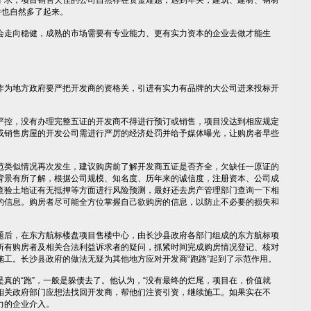
求，项目销售欠佳的公司自然存在资金难题，遇到年关，建筑、建材、钢材
件也自然多了起来。
走向稳健，成熟的市场需要有专业能力、更有实力资本的企业去做才能生
为地方政府要严把开发商的资格关，引进有实力有品牌的大公司进来投标开
控，没有办理完整五证的开发商不得进行预订或销售，项目没达到相应规定
或销售房屋的开发公司需进行严厉的经济处罚并给予媒体曝光，让购房者早些
类似情况再次发生，建议购房前了解开发商五证是否齐全，欠缺任一原证的
背景有所了解，根据公司规模、知名度、历年来的诚信度，注册资本、公司成
查验土地证有无抵押等方面进行风险预测，最好还去房产管理部门查询一下相
的信息。购房者尽可能全方位掌握自己欲购房的信息，以防止不必要的损失和
后，在东方航标楼盘项目售楼中心，由长沙县政府各部门组成的东方航标项
所有购房者及相关合法利益诉求者的疑问，抓紧时间完成购房情况登记、核对
施工。长沙县政府的做法无疑为其他地方应对开发商“跑路”起到了示范作用。
的“跑”，一般是躲债去了。他认为，“没有最终的烂尾，项目在，价值就
，相关政府部门应想法找回开发商，帮他们注资引资，继续施工。如果实在不
力的企业介入。