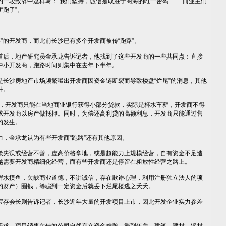
段致辞中这样写：“我们坚持，诚信是取胜于商海的唯一密码……”而业主们
“跑了”。
”的开发商，而此前长沙已有多个开发商被传“跑路”。
后，地产研究员金承龙告诉记者，他找到了这些开发商的一些共同点：直接
中小开发商，跑路时间则集中在去年下半年。
沙房地产市场频繁曝出开发商因资金链断裂而导致楼盘“烂尾”的消息，其他
件。
，开发商只能在当地商业银行获得小部分贷款，实际是杯水车薪，开发商不得
求开发商以房产做抵押。同时，为偿还高利贷的高额利息，开发商只能通过售
的发生。
金承龙认为有些开发商“跑路”还有其他原因。
失误或经营不善，虚高价格拿地，或是超能力上规模经营，自有资金不足造
越需要开发商精细化经营，而有些开发商还是停留在粗放性经营之路上。
水摸鱼，欠缺商业道德，不讲诚信，存在欺诈心理，利用注册独立法人的项
的财产）圈钱，等骗到一定资金后就丢下烂尾楼逃之夭夭。
存会长则告诉记者，长沙近年大量的开发项目上市，因此开发企业实力参差