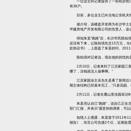
一位业主向记者提供了一份初步统计数
有38户。
目前，多位业主已向当地公安机关
据介绍，该楼盘开发商为长沙学士房
坪建房地产开发有限公司的负责人，该
得知朱某“跑路”后，长沙市民陈灿强急
还没有下来，让陈灿强先交15万元，当
款协议书》，上面盖了朱某的印。201
陈灿强对记者说，现在他的担忧的是
2月10日，记者来到了江滨家园三期
哪了，没钱就没人做事啊。”
江滨家园业主吴先生是看了新闻后才
期主体结构已经基本完工，“只差花园
2月11日，记者在麓山里佳园采访时
朱某否认自己“跑路”，说自己正在北
部门汇报，并表示“愿意协助调查，可以
知情人士透露，朱某曾于2011年1
报告》，坦言公司负债2个亿，近期急需