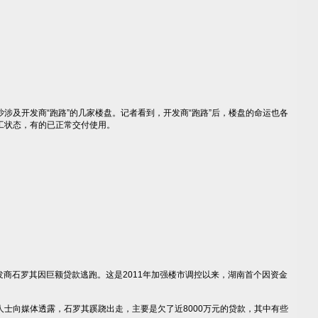
及开发商“跑路”的几家楼盘。记者看到，开发商“跑路”后，楼盘的命运也各
工状态，有的已正常交付使用。
商石罗其因巨额贷款逃跑。这是2011年加强楼市调控以来，湖南首个因资金
向媒体透露，石罗其蹊跷出走，主要是欠了近8000万元的贷款，其中有些