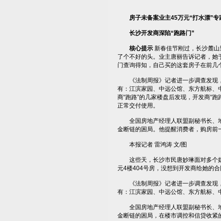
房子未备案业主45万元“打水漂”专
长沙开发商深陷“跑路门”
核心提示
新春佳节刚过，长沙麓山
了个不好的头。业主唐丽告诉记者，她于
门查询得知，自己买的这套房子在前几
《法制周报》记者进一步调查发现，麓
有：江滨家园、中远公馆、东方航标、
商“跑路”的几家楼盘后发现，开发商“
正常交付使用。
全国房地产经理人联盟副秘书长、地产
金断链的困局。他提醒消费者，购房前
本报记者 雷鸿涛 文/图
这些天，长沙市民唐妙琳面对多个媒体
元4楼404号房，没想到开发商给她的
《法制周报》记者进一步调查发现，麓
有：江滨家园、中远公馆、东方航标、中
全国房地产经理人联盟副秘书长、地产
金断链的困局，在楼市调控和信贷收紧