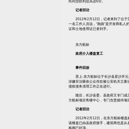
民间贷款利息高达6分。
记者回访
2012年2月12日，记者来到了位
一名工作人员说，“跑路”是开发商私
证和土地使用证已拿到手。
东方航标
政府介入楼盘复工
事件回放
景上·东方航标位于长沙县星沙开元东路
涉嫌非法吸收公众存款被公安机关立案
债权债务清理工作正在进行。
随后，长沙县委、县政府又专门成立了
方航标项目售楼中心，专门负责接待项
记者回访
2012年2月12日，在东方航标楼盘
该楼盘已由县政府接手，建筑商也是从
栋都已封顶。