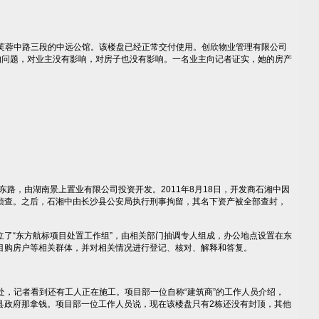
于芙蓉中路三段的中远公馆。该楼盘已经正常交付使用。创欣物业管理有限公司
人的问题，对业主没有影响，对房子也没有影响。一名业主向记者证实，她的房产
，由湖南景上置业有限公司投资开发。2011年8月18日，开发商石湘中因
侦查。之后，石湘中由长沙县公安局执行刑事拘留，其名下资产被全部查封，
“东方航标项目处置工作组”，由相关部门抽调专人组成，办公地点设置在东
目购房户等相关群体，并对相关情况进行登记、核对、解释和答复。
处，记者看到还有工人正在施工。项目部一位自称“建筑商”的工作人员介绍，
县政府那拿钱。项目部一位工作人员说，现在该楼盘只有2栋还没有封顶，其他