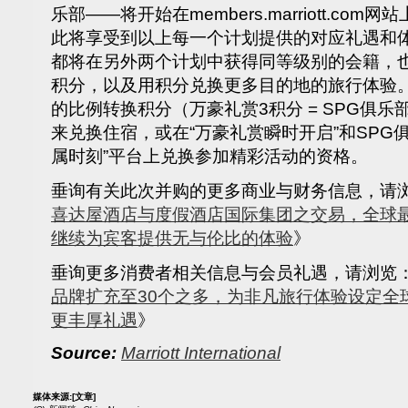
乐部——将开始在members.marriott.c
此将享受到以上每一个计划提供的对应礼遇和
都将在另外两个计划中获得同等级别的会籍，
积分，以及用积分兑换更多目的地的旅行体验。
的比例转换积分（万豪礼赏3积分 = SPG俱乐部1个
来兑换住宿，或在“万豪礼赏瞬时开启”和SPG俱乐部
属时刻”平台上兑换参加精彩活动的资格。
垂询有关此次并购的更多商业与财务信息，请
喜达屋酒店与度假酒店国际集团之交易，全球
继续为宾客提供无与伦比的体验
》
垂询更多消费者相关信息与会员礼遇，请浏览
品牌扩充至30个之多，为非凡旅行体验设定全
更丰厚礼遇
》
Source:
Marriott International
媒体来源:
[文章]