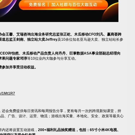
协会王馨、艾瑞咨询出海业务研究总监张正屹、木瓜移动
CFO
刘凡、赢商荟跨
渠道总监王剑南、独立站大卖
Jeffrey
及10余位知名亚马逊大卖、独立站站长参
. CEO
许怡然、木瓜移动产品负责人何丹丹、巨掌数据
ASA
事业部副总经理向
苹果问题专家邓淳
等10位业内大咖参与分享互动。
费参加并享受活动权益。
/s/1Mt1R7
，还会免费提供每日资讯和每周报告分享，更有每月一次的跨境新知课堂，持
选品、广告、设计、运营、物流；游戏出海买量、本地化、安全、政策等最关心
群内还将设置互动游戏，
200+
福利礼品抽奖赠送，包括：
65
寸小米
4K
电视、