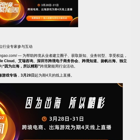
位行业专家参与互动
nwengao.com/ — 为帮助跨境从业者建立圈子、获取新知、业务转型、享受权益，
le Cloud
、艾瑞咨询、深圳市跨境电子商务协会、跨境知道、扬帆出海、独立
为
“因为出海，所以精彩”
跨境聚能周行业活动。
海游戏专场
，
3
月
28
日
起为期4天的线上直播。