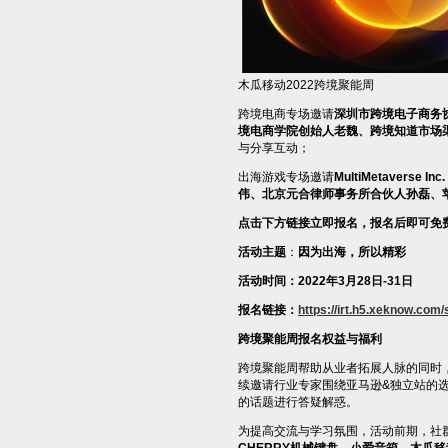
木瓜移动2022跨境聚能周
跨境电商专场邀请
深圳市跨境电子商务
境电商学院创始人老魏、跨境知道市场
与分享互动；
出海游戏专场邀请
MultiMetaverse Inc
伟、北京元合律师事务所合伙人孙磊、
点击下方链接立即报名，报名后即可免
活动主题
：
因为出海，所以精彩
活动时间：
2022
年
3
月
28
日
-31
日
报名链接：
https://irt.h5.xeknow.com
跨境聚能周报名权益
与福利
跨境聚能周帮助从业者拓展人脉的同时
续邀请行业专家围绕亚马逊&独立站的
的话题进行答疑解惑。
为提高交流与学习氛围，活动前期，社